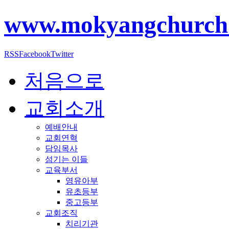
www.mokyangchurch
RSS
Facebook
Twitter
처음으로
교회소개
예배안내
교회연혁
담임목사
섬기는 이들
교육부서
영유아부
유초등부
중고등부
교회조직
치리기관