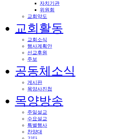
자치기관
위원회
교회약도
교회활동
교회소식
행사계획안
선교후원
주보
공동체소식
게시판
목양사진첩
목양방송
주일설교
수요설교
특별행사
찬양대
기타